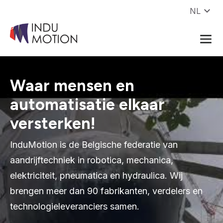
Naar inhoud
NL
Waar mensen en
automatisatie elkaar
versterken!
InduMotion is de Belgische federatie van
aandrijftechniek in robotica, mechanica,
elektriciteit, pneumatica en hydraulica. Wij
brengen meer dan 90 fabrikanten, verdelers en
technologieleveranciers samen.